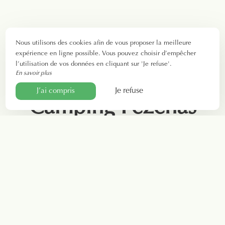
Nous utilisons des cookies afin de vous proposer la meilleure
expérience en ligne possible. Vous pouvez choisir d’empêcher
l’utilisation de vos données en cliquant sur 'Je refuse'.
En savoir plus
Je refuse
J’ai compris
Camping Pézenas
Réservez votre séjour au Camping Le Rebau, à
Montblanc
! Pour vos vacances en famille, en couple ou
entre amis, choisissez nos locations et emplacements !
La
famille Gilbert
, qui gère le camping
depuis plus de 50
ans
, vous accueille et vous accompagne dans
l’organisation de votre escale proche de Béziers et Agde.